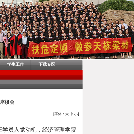
学生工作
下载专区
员座谈会
[字体：
大
中
小
]
正学员入党动机，经济管理学院