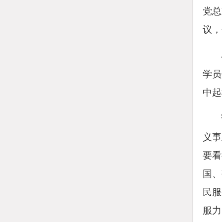
党总
议，
学员
中起
义事
要看
国、
民服
服力