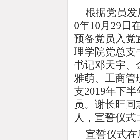
根据党员发
0
年
10
月
29
日
预备党员入党
理学院党总支
书记邓天宇、
雅萌、工商管
支
2019
年下半
员。谢长旺同
人，宣誓仪式
宣誓仪式在